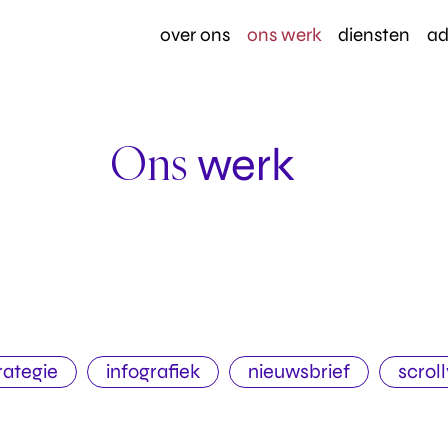
over ons
ons werk
diensten
ad
Ons
werk
rategie
infografiek
nieuwsbrief
scroll