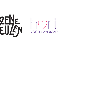
teunen
Hart voor Handicap
, omdat
siteit en inclusie communicerende
vaten (moeten) zijn.
aimer
y policy
ene voorwaarden