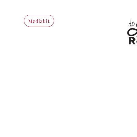
Mediakit
Wij s
diver
Discl
Maatschappelijke zetel
Privac
Idecom bv
Algem